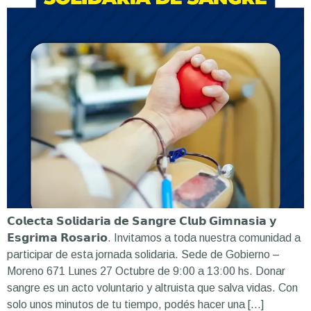
𝗖𝗼𝗹𝗲𝗰𝘁𝗮 𝗦𝗼𝗹𝗶𝗱𝗮𝗿𝗶𝗮 𝗱𝗲 𝗦𝗮𝗻𝗴𝗿𝗲 𝗖𝗹𝘂𝗯 𝗚𝗶𝗺𝗻𝗮𝘀𝗶𝗮 𝘆
𝗘𝘀𝗴𝗿𝗶𝗺𝗮 𝗥𝗼𝘀𝗮𝗿𝗶𝗼. Invitamos a toda nuestra comunidad a
participar de esta jornada solidaria. Sede de Gobierno –
Moreno 671 Lunes 27 Octubre de 9:00 a 13:00 hs. Donar
sangre es un acto voluntario y altruista que salva vidas. Con
solo unos minutos de tu tiempo, podés hacer una […]